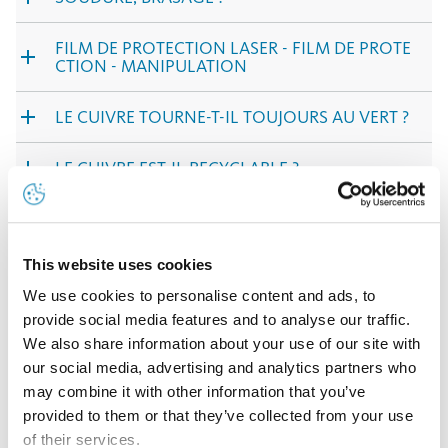
FILM DE PROTECTION LASER - FILM DE PROTE
CTION - MANIPULATION
LE CUIVRE TOURNE-T-IL TOUJOURS AU VERT ?
LE CUIVRE EST-IL RECYCLABLE ?
TRAITEMENT AU LASER, POINÇONNAGE, DÉC
OUPE, GAUFRAGE, LISERAGE ?
This website uses cookies
PUIS-JE INSTALLER LE CUIVRE AVEC L’ALUMINI
We use cookies to personalise content and ads, to
UM ET DES FENÊTRES EN ALUMINIUM ?
provide social media features and to analyse our traffic.
We also share information about your use of our site with
COMMENT SUPPRIMER LES GRAFFITIS ?
our social media, advertising and analytics partners who
may combine it with other information that you’ve
ENTREPOSER LES PRODUITS NORDIC COPPER
provided to them or that they’ve collected from your use
?
of their services.