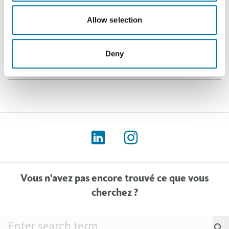
Allow selection
LA DIFFÉRENCE ENTRE VERT DE GRIS ET PATIN
E DE CUIVRE ?
Deny
Vous n'avez pas encore trouvé ce que vous
cherchez ?
Searchfield