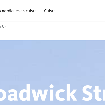
s nordiques en cuivre
Cuivre
n, UK
oadwick St