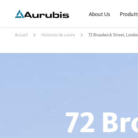
About Us
Produit
Accueil
Histoires de cuivre
72 Broadwick Street, Londo
72 Br