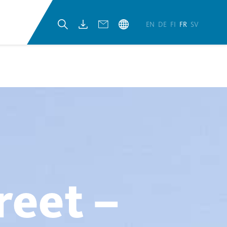
EN
DE
FI
FR
SV
reet –