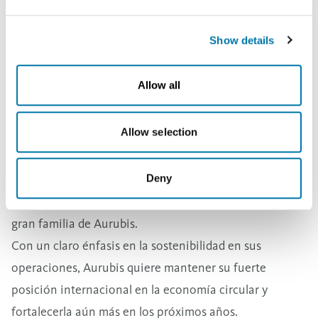
take place.
dijo Valentín Casado.
El cambio de nombre es el siguiente paso en el
Show details
crecimiento conjunto de Aurubis. Apoya la posición de
Aurubis como la red de fundiciones más eficiente,
Allow all
sostenible e integrada del mundo.
Con el cambio de nombre y al adoptar la identidad
Allow selection
corporativa de Aurubis, demostramos claramente - no
sólo a nuestros empleados, sino también al mundo
exterior, a los clientes, a los proveedores y a nuestros
Deny
vecinos, que somos un solo equipo de Aurubis, una
gran familia de Aurubis.
Con un claro énfasis en la sostenibilidad en sus
operaciones, Aurubis quiere mantener su fuerte
posición internacional en la economía circular y
fortalecerla aún más en los próximos años.