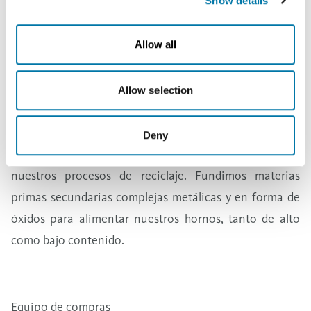
Show details
Fundición y refinado
Allow all
Una posición única a nivel mundial en el campo de la
valorización de los metales y concentrados de metales.
Se basan en procesos piro e hidrometalúrgicos
Allow selection
eficientes a nivel de coste y energía.
Anualmente se reciclan más de 350.000 toneladas de
Deny
materias primas a través de las diferentes fases de
nuestros procesos de reciclaje. Fundimos materias
primas secundarias complejas metálicas y en forma de
óxidos para alimentar nuestros hornos, tanto de alto
como bajo contenido.
Equipo de compras