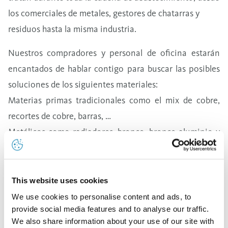
los comerciales de metales, gestores de chatarras y
residuos hasta la misma industria.
Nuestros compradores y personal de oficina estarán
encantados de hablar contigo para buscar las posibles
soluciones de los siguientes materiales:
Materias primas tradicionales como el mix de cobre,
recortes de cobre, barras, …
Metálicos como radiadores, bronce, bronce-aluminio y
latón
Materiales más complejos como residuos y bimetal
Materiales en forma de óxidos y/o metálicos
This website uses cookies
We use cookies to personalise content and ads, to
provide social media features and to analyse our traffic.
We also share information about your use of our site with