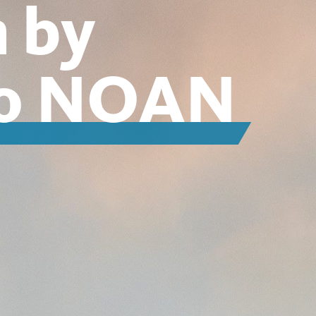
n by
io NOAN