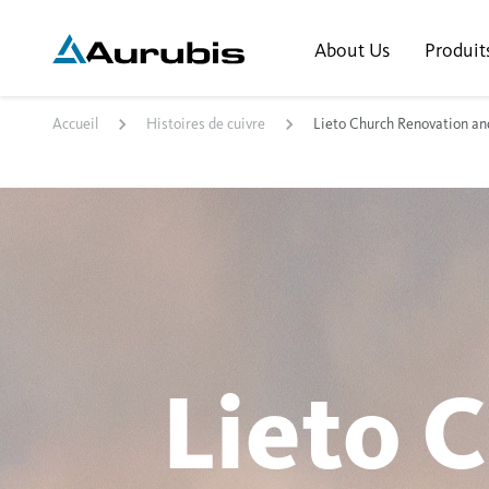
About Us
Produit
Accueil
Histoires de cuivre
Lieto Church Renovation and
Lieto 