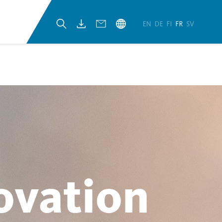
EN
DE
FI
FR
SV
ovation