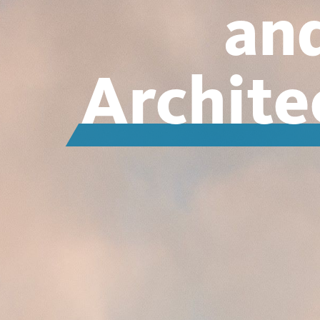
and
Archit