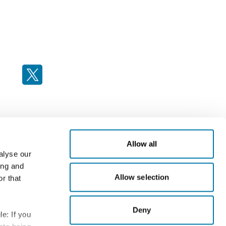
Allow all
alyse our
?
ing and
Allow selection
r that
Deny
e: If you