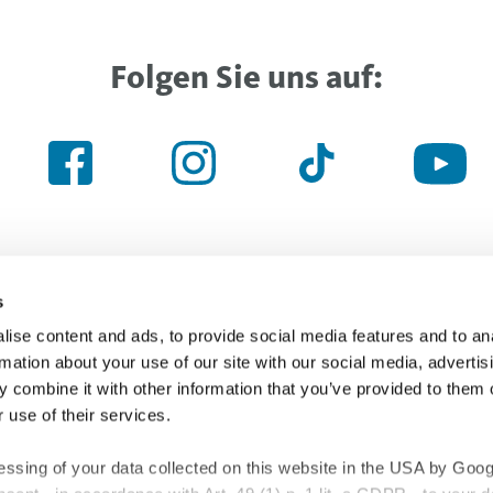
Folgen Sie uns auf:
s
ise content and ads, to provide social media features and to an
Noch nicht das Richtige gefunden
rmation about your use of our site with our social media, advertis
 combine it with other information that you’ve provided to them o
 use of their services.
uchfeld
essing of your data collected on this website in the USA by Googl