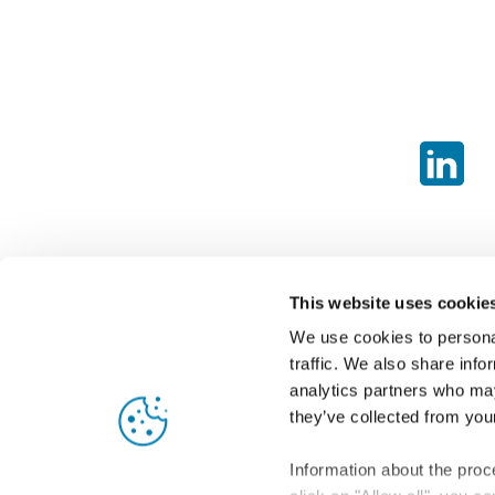
This website uses cookie
We use cookies to personal
traffic. We also share info
analytics partners who may
they’ve collected from your
S
Information about the proc