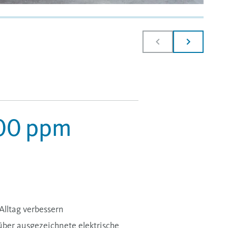
00
ppm
lltag verbessern
über ausgezeichnete elektrische