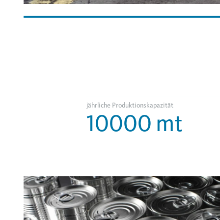
jährliche Produktionskapazität
10000
mt