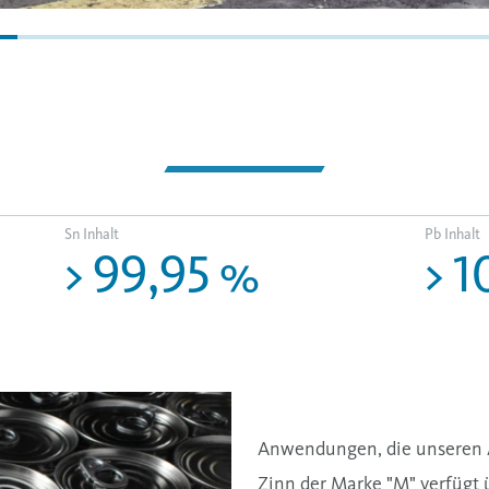
Sn Inhalt
Pb Inhalt
>
99,95
%
>
1
Anwendungen, die unseren A
Zinn der Marke "M" verfügt 