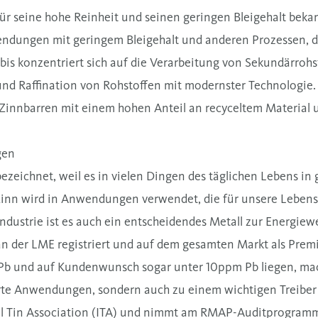
für seine hohe Reinheit und seinen geringen Bleigehalt beka
endungen mit geringem Bleigehalt und anderen Prozessen, d
ubis konzentriert sich auf die Verarbeitung von Sekundärroh
nd Raffination von Rohstoffen mit modernster Technologie. 
e, Zinnbarren mit einem hohen Anteil an recyceltem Materi
gen
ezeichnet, weil es in vielen Dingen des täglichen Lebens in
 Zinn wird in Anwendungen verwendet, die für unsere Lebensq
industrie ist es auch ein entscheidendes Metall zur Energiew
 an der LME registriert und auf dem gesamten Markt als Pre
m Pb und auf Kundenwunsch sogar unter 10ppm Pb liegen, ma
ierte Anwendungen, sondern auch zu einem wichtigen Treibe
nal Tin Association (ITA) und nimmt am RMAP-Auditprogramm 