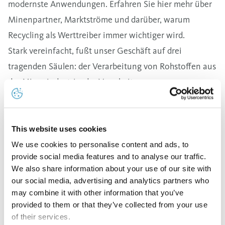
modernste Anwendungen. Erfahren Sie hier mehr über
Minenpartner, Marktströme und darüber, warum
Recycling als Werttreiber immer wichtiger wird.
Stark vereinfacht, fußt unser Geschäft auf drei
tragenden Säulen: der Verarbeitung von Rohstoffen aus
der Minenindustrie, der Verarbeitung von
Recyclingmaterial von Vorverarbeitern und der
Elektronikindustrie sowie dem Produktgeschäft. Kern
dieser einzigartigen Aufstellung innerhalb der
This website uses cookies
Metallwertschöpfungskette ist der Einsatz von
We use cookies to personalise content and ads, to
provide social media features and to analyse our traffic.
verschiedenen Metallströmen. Dabei wird jede der drei
We also share information about your use of our site with
Säulen von verschiedenen Marktzyklen beeinflusst.
our social media, advertising and analytics partners who
Diese breite Aufstellung macht unser Geschäftsmodell
may combine it with other information that you’ve
provided to them or that they’ve collected from your use
robust und sichert so letztlich nachhaltige Ergebnisse.
of their services.
Die Stärke unseres Geschäftsmodells ist es, dass sich