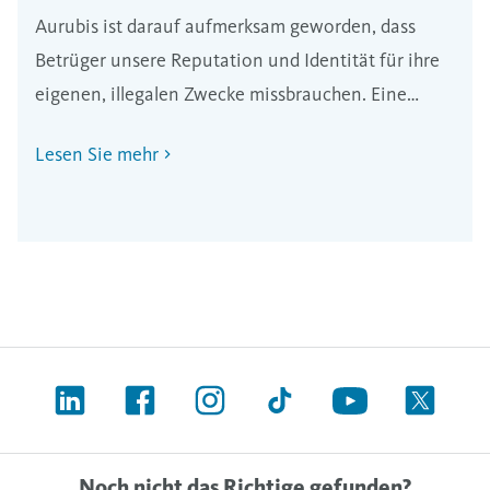
Aurubis ist darauf aufmerksam geworden, dass
Betrüger unsere Reputation und Identität für ihre
eigenen, illegalen Zwecke missbrauchen. Eine
gängige Methode des Identitätsdiebstahls ist dabei
Lesen Sie mehr
die Veröffentlichung von gefälschten
Stellenangeboten.
Noch nicht das Richtige gefunden?