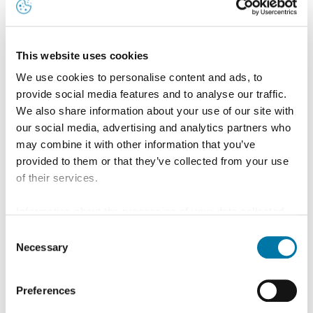
This website uses cookies
We use cookies to personalise content and ads, to
27. März 2023
provide social media features and to analyse our traffic.
We also share information about your use of our site with
Aurubis und SMS group treiben Ausbau des ersten
our social media, advertising and analytics partners who
Multimetall-Recyclingwerks in den USA voran
may combine it with other information that you’ve
provided to them or that they’ve collected from your use
Aurubis wird den eingeschlagenen Wachstumskurs
of their services.
im Zukunftsmarkt Recycling und
Information about the processing of your data collected
Kreislaufwirtschaft nun deutlich beschleunigen.
on this website in the USA by Google: If you click on
Consent
"Allow all", you consent - in accordance with Art. 49 (1) p.
Necessary
Selection
Lesen Sie mehr
1 lit. a GDPR - to your data being processed in the USA.
The Court of Justice of the European Union (ECJ) has
Preferences
stated in the past that the level of data protection in the
USA is insufficient compared to the EU. This is