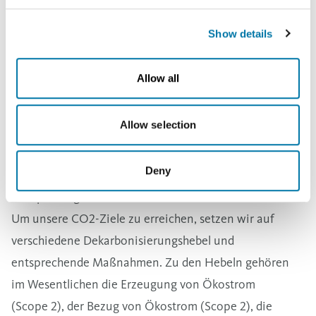
Dekarbonisierung berücksichtigen.
Show details
Veränderte Marktdynamiken, regulatorische
Rahmenbedingungen, technologische Verfügbarkeit
Allow all
oder Wettbewerbsdruck im internationalen Umfeld
sowie die Investitionsentscheidungen in weitere
Allow selection
Wachstumsprojekte können die Realisierbarkeit
unserer Ziele beeinträchtigen. Diese externen und
Deny
internen Rahmenbedingungen werden bei der
Überprüfung unserer Ziele einfließen.
Um unsere CO2-Ziele zu erreichen, setzen wir auf
verschiedene Dekarbonisierungshebel und
entsprechende Maßnahmen. Zu den Hebeln gehören
im Wesentlichen die Erzeugung von Ökostrom
(Scope 2), der Bezug von Ökostrom (Scope 2), die