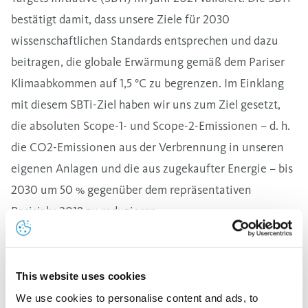
bestätigt damit, dass unsere Ziele für 2030
wissenschaftlichen Standards entsprechen und dazu
beitragen, die globale Erwärmung gemäß dem Pariser
Klimaabkommen auf 1,5 °C zu begrenzen. Im Einklang
mit diesem SBTi-Ziel haben wir uns zum Ziel gesetzt,
die absoluten Scope-1- und Scope-2-Emissionen – d. h.
die CO2-Emissionen aus der Verbrennung in unseren
eigenen Anlagen und die aus zugekaufter Energie – bis
2030 um 50 % gegenüber dem repräsentativen
Basisjahr 2018 zu reduzieren.
Unser SBTi-Ziel umfasst darüber hinaus Scope-3-
Emissionen, die in vor- und nachgelagerten Stufen der
Wertschöpfungskette entstehen. Zu diesem Zweck
This website uses cookies
haben wir uns ein Intensitätsziel gesetzt, um die
We use cookies to personalise content and ads, to