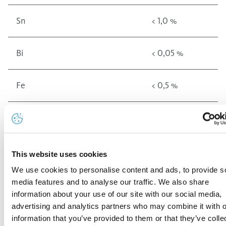
Sn
< 1,0 %
Bi
< 0,05 %
Fe
< 0,5 %
Te
< 0,1 %
Se
< 0,1 %
This website uses cookies
We use cookies to personalise content and ads, to provide s
Cd
< 0,05 %
media features and to analyse our traffic. We also share
information about your use of our site with our social media,
advertising and analytics partners who may combine it with o
Zn
< 1,0 %
information that you’ve provided to them or that they’ve colle