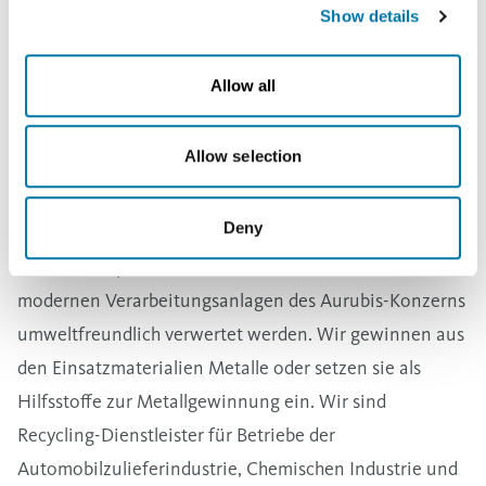
Show details
und Edelmetalle aus den angelieferten Elektro- und
Elektronikschrotten zurück. Unsere
Allow all
Geschäftsbeziehungen beinhalten sowohl strategische
Partnerschaften mit Gesamtvertragspaketen als auch
Allow selection
Einzelabschlüsse über edelmetallhaltige Vorstoffe.
Einkauf von industriellen Rückständen bei Aurubis
Deny
Spezielle industrielle Rückstände und Abfälle, die in
Produktionsprozessen anfallen, können in den
modernen Verarbeitungsanlagen des Aurubis-Konzerns
umweltfreundlich verwertet werden. Wir gewinnen aus
den Einsatzmaterialien Metalle oder setzen sie als
Hilfsstoffe zur Metallgewinnung ein. Wir sind
Recycling-Dienstleister für Betriebe der
Automobilzulieferindustrie, Chemischen Industrie und