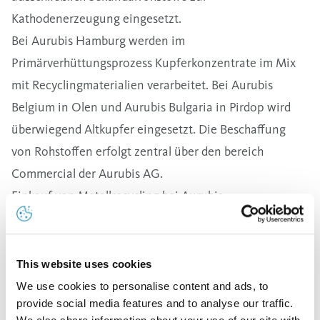
Kathodenerzeugung eingesetzt.
Bei Aurubis Hamburg werden im
Primärverhüttungsprozess Kupferkonzentrate im Mix
mit Recyclingmaterialien verarbeitet. Bei Aurubis
Belgium in Olen und Aurubis Bulgaria in Pirdop wird
überwiegend Altkupfer eingesetzt. Die Beschaffung
von Rohstoffen erfolgt zentral über den bereich
Commercial der Aurubis AG.
Einkauf von Metallrecycling bei Aurubis
Wir kaufen Kupfer- und Kupferlegierungsschrotte
sowie kupferhaltige Rückstände. Kupferschrotte
werden in den Konvertoren und Anodenöfen unserer
This website uses cookies
primären und sekundären Schmelzprozesse eingesetzt,
We use cookies to personalise content and ads, to
provide social media features and to analyse our traffic.
Legierungsschrotte und Rückstände im
Kayser