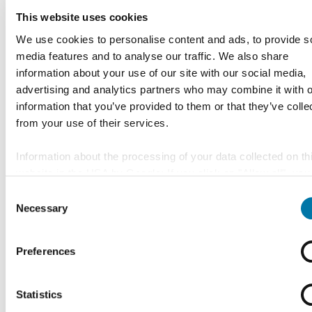
Nickel (Ni)
< 10 ppm
This website uses cookies
We use cookies to personalise content and ads, to provide s
media features and to analyse our traffic. We also share
Zink (Zn)
< 10 ppm
information about your use of our site with our social media,
advertising and analytics partners who may combine it with o
information that you’ve provided to them or that they’ve colle
Kobalt (Co)
< 10 ppm
from your use of their services.
unlösliche Alkalirückstände
< 0,05 %
Information about the processing of your data collected on th
website in the USA by Google: If you click on "Allow all", you
consent - in accordance with Art. 49 (1) p. 1 lit. a GDPR - to
Consent
Pulver (Farbe: weiß 
Optik
data being processed in the USA. The Court of Justice of the
Necessary
Selection
cremeweiß/gelblich
European Union (ECJ) has stated in the past that the level of
protection in the USA is insufficient compared to the EU. This
Preferences
particularly true with regard to the fact that your data may be
Gewicht (je
25 kg
processed by US authorities for control and monitoring purp
Verpackungseinheit)
possibly without legal recourse. If you click on "Deny", the tr
Statistics
described above will not take place.