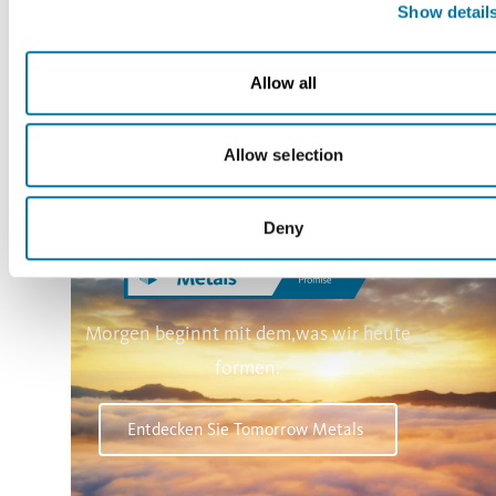
Show detail
Globaler Durchschnitt
158 kg
Allow all
Aurubis Silber
Allow selection
Deny
Morgen beginnt mit dem,was wir heute
formen.
Entdecken Sie Tomorrow Metals