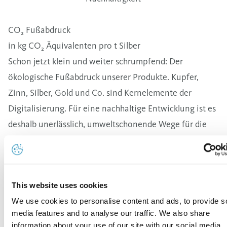
CO₂ Fußabdruck
in kg CO₂ Äquivalenten pro t Silber
Schon jetzt klein und weiter schrumpfend: Der
ökologische Fußabdruck unserer Produkte. Kupfer,
Zinn, Silber, Gold und Co. sind Kernelemente der
Digitalisierung. Für eine nachhaltige Entwicklung ist es
deshalb unerlässlich, umweltschonende Wege für die
Produktion dieser wichtigen Metalle zu finden. Mit
unseren Lebenszyklusanalysen (Life Cycle Assessment,
kurz LCAs) zeigen wir zum wiederholten Male: Wir sind
This website uses cookies
Vorreiter in Sachen Nachhaltigkeit!
We use cookies to personalise content and ads, to provide s
media features and to analyse our traffic. We also share
information about your use of our site with our social media,