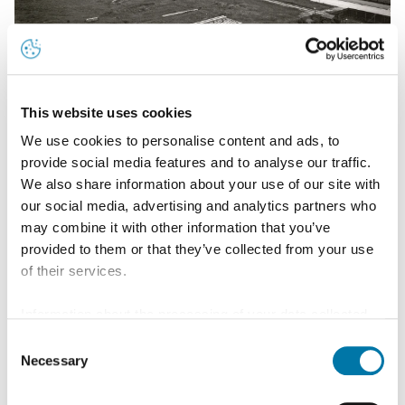
This website uses cookies
We use cookies to personalise content and ads, to
Meilensteine
provide social media features and to analyse our traffic.
Von den Hamburger Anfängen in der Elbstraße bis
We also share information about your use of our site with
our social media, advertising and analytics partners who
zu den nachhaltigen metallurgischen Lösungen, die
may combine it with other information that you’ve
Aurubis heute auszeichnen.
provided to them or that they’ve collected from your use
of their services.
Lesen Sie mehr
Information about the processing of your data collected
on this website in the USA by Google: If you click on
Consent
"Allow all", you consent - in accordance with Art. 49 (1) p.
Necessary
Selection
1 lit. a GDPR - to your data being processed in the USA.
The Court of Justice of the European Union (ECJ) has